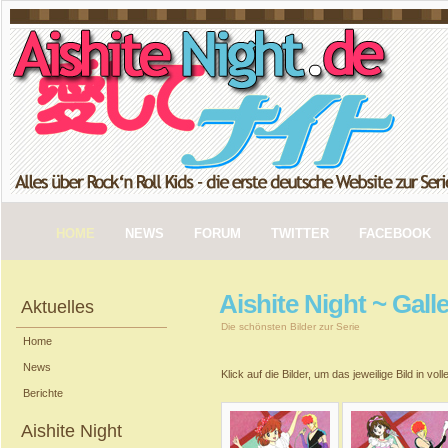
HOME
NEWS
FORUM
TWITTER
FACEBOOK
Aishite Night ~ Gall
Aktuelles
Die schönsten Bilder zur Serie
Home
News
Klick auf die Bilder, um das jeweilige Bild in v
Berichte
Aishite Night