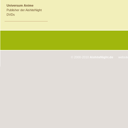
Universum Anime
Publisher der AishiteNight
DVDs
© 2000-2010
AishiteNight.de
website 